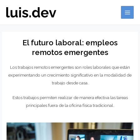
Ir
al
MAI
contenido
ME
El futuro laboral: empleos
remotos emergentes
Los trabajos remotos emergentes son roles laborales que están
experimentando un crecimiento significativo en la modalidad de
trabajo desde casa.
Estos trabajos permiten realizar de manera efectiva las tareas
principales fuera de la oficina física tradicional.