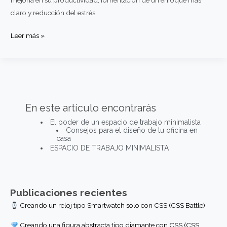
claro y reducción del estrés.
El
Leer más »
poder
de
un
espacio
de
En este artículo encontrarás
trabajo
El poder de un espacio de trabajo minimalista
minimalista
Consejos para el diseño de tu oficina en
casa
ESPACIO DE TRABAJO MINIMALISTA
Publicaciones recientes
Creando un reloj tipo Smartwatch solo con CSS (CSS Battle)
Creando una figura abstracta tipo diamante con CSS (CSS