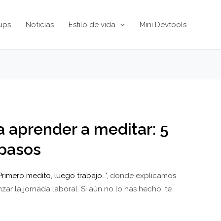
ups
Noticias
Estilo de vida
Mini Devtools
a aprender a meditar: 5
pasos
Primero medito, luego trabajo…’,
donde explicamos
ar la jornada laboral. Si aún no lo has hecho, te