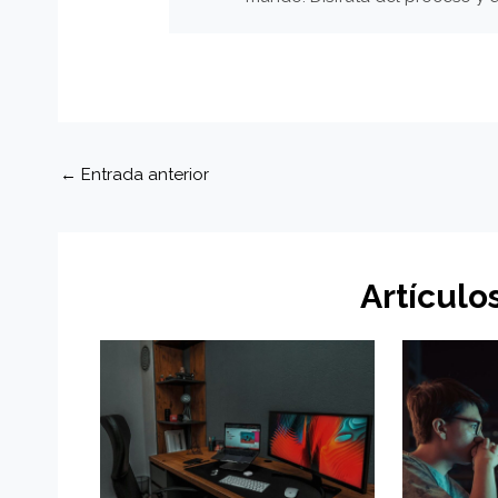
Navegación
←
Entrada anterior
de
entradas
Artículo