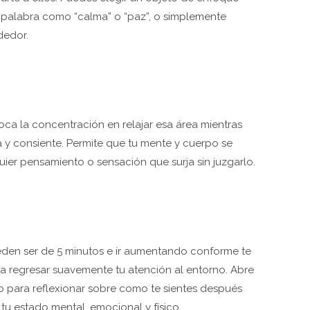
a palabra como “calma” o “paz”, o simplemente
dedor.
foca la concentración en relajar esa área mientras
 y consiente. Permite que tu mente y cuerpo se
er pensamiento o sensación que surja sin juzgarlo.
eden ser de 5 minutos e ir aumentando conforme te
 regresar suavemente tu atención al entorno. Abre
 para reflexionar sobre como te sientes después
tu estado mental, emocional y físico.