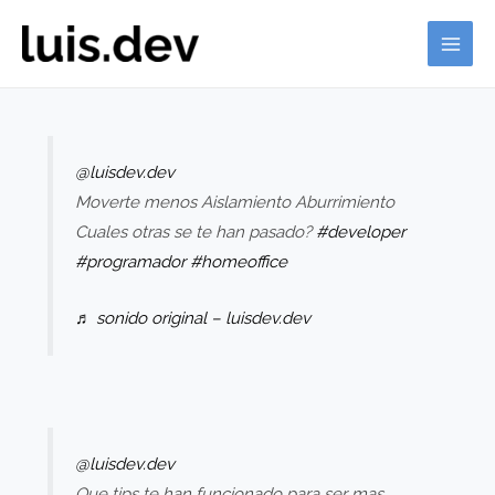
Ir
al
MAI
contenido
ME
@luisdev.dev
Moverte menos Aislamiento Aburrimiento
Cuales otras se te han pasado?
#developer
#programador
#homeoffice
♬ sonido original – luisdev.dev
@luisdev.dev
Que tips te han funcionado para ser mas